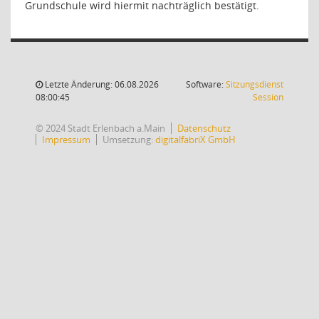
Grundschule wird hiermit nachträglich bestätigt.
Letzte Änderung: 06.08.2026
Software:
Sitzungsdienst
(Wird in
08:00:45
Session
© 2024 Stadt Erlenbach a.Main
Datenschutz
Impressum
Umsetzung:
digitalfabriX GmbH