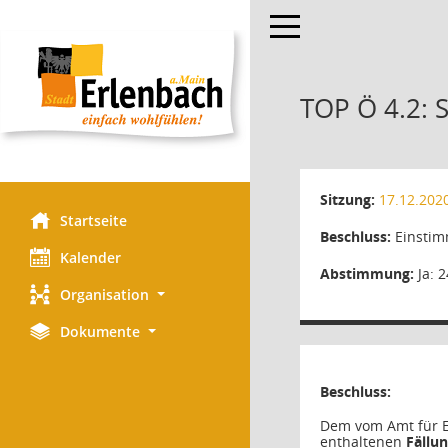
Toggle navigation
TOP Ö 4.2: S
Sitzung:
17.12.202
Startseite
Beschluss:
Einstim
Kalender
Abstimmung:
Ja: 2
Organisation
Dokumente
Beschluss:
Dem vom Amt für Er
enthaltenen
Fällu