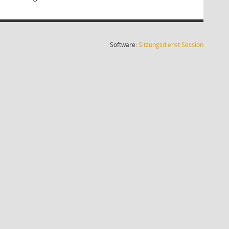
(Wird in
Software:
Sitzungsdienst
Session