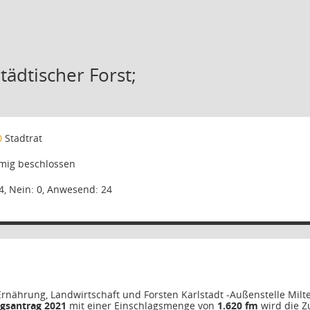
tädtischer Forst;
0
Stadtrat
mig beschlossen
4, Nein: 0, Anwesend: 24
nährung, Landwirtschaft und Forsten Karlstadt -Außenstelle Milt
ngsantrag 2021
mit einer Einschlagsmenge von
1.620
fm
wird die Z