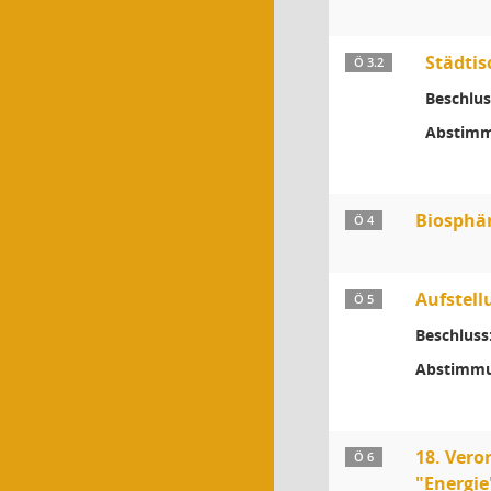
Städtis
Ö 3.2
Beschlus
Abstimm
Biosphär
Ö 4
Aufstell
Ö 5
Beschluss
Abstimmu
18. Vero
Ö 6
"Energie