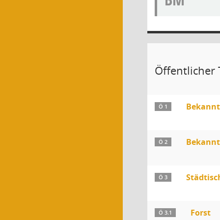
Öffentlicher 
Bekannt
Ö 1
Bekanntg
Ö 2
Städtisc
Ö 3
Forst
Ö 3.1