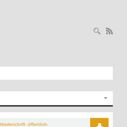
RSS-
Niederschrift -öffentlich-