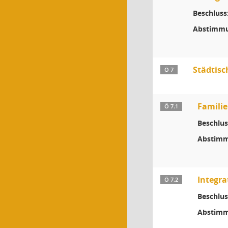
Beschluss
Abstimmu
Städtisc
Ö 7
Famili
Ö 7.1
Beschlus
Abstimm
Integra
Ö 7.2
Beschlus
Abstimm