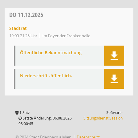
DO
11.12.2025
Stadtrat
19:00-21:25 Uhr
im Foyer der Frankenhalle
Öffentliche Bekanntmachung
Niederschrift -öffentlich-
1 Satz
Software:
(Wird in
Letzte Änderung: 06.08.2026
Sitzungsdienst
Session
08:00:45
© 2024 Stadt Erlenbach a.Main
Datenschutz