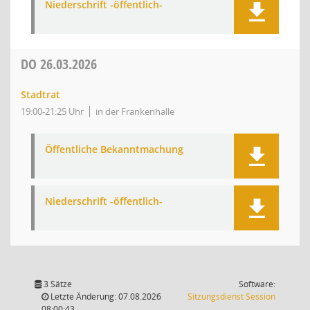
Niederschrift -öffentlich-
DO
26.03.2026
Stadtrat
19:00-21:25 Uhr
in der Frankenhalle
Öffentliche Bekanntmachung
Niederschrift -öffentlich-
3 Sätze
Software:
(Wird in
Letzte Änderung: 07.08.2026
Sitzungsdienst
Session
08:00:43