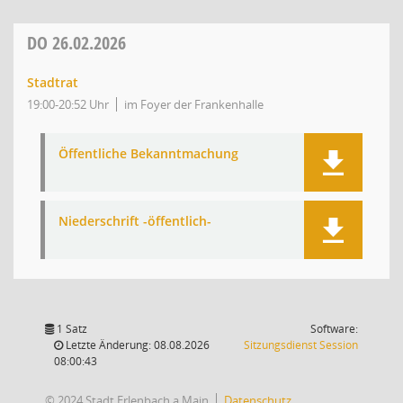
DO
26.02.2026
Stadtrat
19:00-20:52 Uhr
im Foyer der Frankenhalle
Öffentliche Bekanntmachung
Niederschrift -öffentlich-
1 Satz
Software:
(Wird in
Letzte Änderung: 08.08.2026
Sitzungsdienst
Session
08:00:43
© 2024 Stadt Erlenbach a.Main
Datenschutz