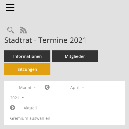
Toggle navigation
RSS-Feed
Stadtrat - Termine 2021
Informationen
Mitglieder
Sitzungen
Monat
April
2021
Aktuell
Gremium auswählen