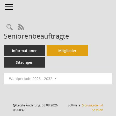
Toggle navigation
RSS-Feed
Seniorenbeauftragte
Informationen
Mitglieder
Sitzungen
Wahlperiode 2026 - 2032
Letzte Änderung: 08.08.2026
Software:
Sitzungsdienst
(Wird in
08:00:43
Session